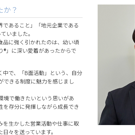
たか？
界であること」「地元企業である
っていました。
食品に強く引かれたのは、幼い頃
り®」に深い愛着があったからで
く中で、「B面活動」という、自分
ができる制度に魅力を感じまし
環境で働きたいという思いがあ
性を存分に発揮しながら成長でき
。
みを生かした営業活動や仕事に取
た日々を送っています。