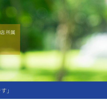
店 所属
です」