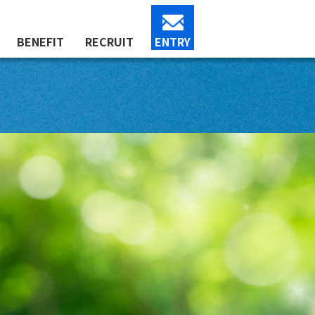
BENEFIT
RECRUIT
ENTRY
声「品質保証」
声「商品開発」
声「営業①」
声「財務」
声「総務人事」
声「営業②」
自己啓発支援制度
改善活動評価制度
育児休業制度
永年勤続表彰制度
社長からのメッセージ
公開データ
募集要項
採用の流れ
新入社員研修
よくあるご質問