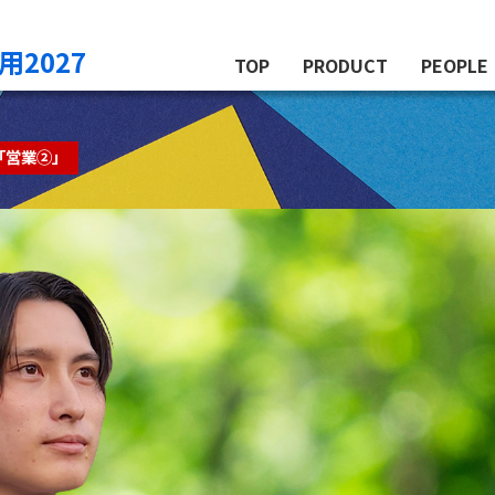
用2027
TOP
PRODUCT
PEOPLE
赤しその水耕栽培
すじ青のりの陸上養殖
先輩の
先輩の
先輩の
先輩の
先輩の
先輩の
「営業②」