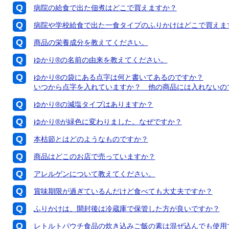
病院の給食で出た佃煮はどこで買えますか？
病院や学校給食で出た一食タイプのふりかけはどこで買えま
商品の栄養成分を教えてください。
ゆかり®の名前の由来を教えてください。
ゆかり®の袋にある点字は何と書いてあるのですか？
いつから点字を入れていますか？ 他の商品には入れないの
ゆかり®の減塩タイプはありますか？
ゆかり®が緑色に変わりました。なぜですか？
本枯節とはどのようなものですか？
商品はどこのお店で売っていますか？
アレルゲンについて教えてください。
賞味期限が過ぎているんだけど食べても大丈夫ですか？
ふりかけは、開封後は冷蔵庫で保管した方が良いですか？
レトルトパウチ食品の炊き込みご飯の素は混ぜ込んでも使用