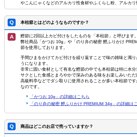
やこんにゃくなどのアルカリ性食材やふくらし粉、アルカリ
本枯節とはどのようなものですか？
鰹節に2回以上カビ付けをしたものを「本枯節」と呼びます
弊社商品「かつお 10g」や「のり弁の秘密 鰹ふりかけ PREM
節を使用しております。
手間ひまをかけてカビ付けを繰り返すことで味の雑味と濁り
うになります。
非常に固い食材として有名な鰹節の中でも本枯節は特に水分
サクとした食感とまろやかで深みのある味をお楽しみいただ
高級料亭などでダシ取りに使用されることが多い本枯節です
なのです。
「かつお 10g」の詳細はこちら
「のり弁の秘密 鰹ふりかけ PREMIUM 34g」の詳細は
商品はどこのお店で売っていますか？